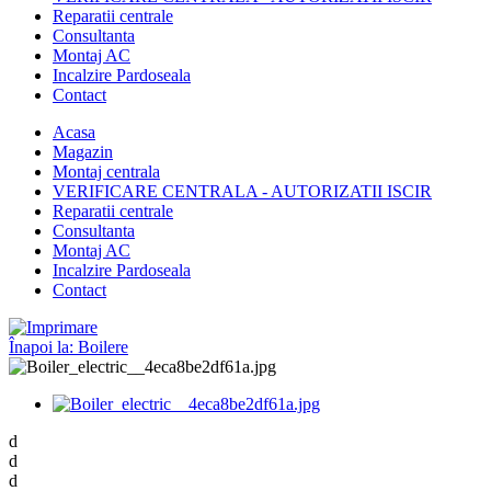
Reparatii centrale
Consultanta
Montaj AC
Incalzire Pardoseala
Contact
Acasa
Magazin
Montaj centrala
VERIFICARE CENTRALA - AUTORIZATII ISCIR
Reparatii centrale
Consultanta
Montaj AC
Incalzire Pardoseala
Contact
Înapoi la: Boilere
d
d
d