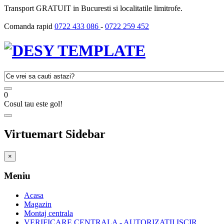
Transport GRATUIT in Bucuresti si localitatile limitrofe.
Comanda rapid
0722 433 086
-
0722 259 452
0
Cosul tau este gol!
Virtuemart Sidebar
×
Meniu
Acasa
Magazin
Montaj centrala
VERIFICARE CENTRALA - AUTORIZATII ISCIR