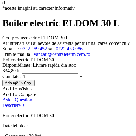
d
*aceste imagini au carecter informativ.
Boiler electric ELDOM 30 L
Cod produs:
electric ELDOM 30 L
Ai intrebari sau ai nevoie de asistenta pentru finalizarea comenzii ?
Suna la :
0722 259 452
sau
0722 433 086
Trimite mail la :
vanzari@centraletermicero.ro
Boiler electric ELDOM 30 L
Disponibilitate
:
Livrare rapida din stoc
334,80 lei
Cantitate:
+
-
Adaugă în Coş
Add To Wishlist
Add To Compare
Ask a Question
Descriere
+
-
Boiler electric ELDOM 30 L
Date tehnice: