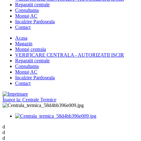
Reparatii centrale
Consultanta
Montaj AC
Incalzire Pardoseala
Contact
Acasa
Magazin
Montaj centrala
VERIFICARE CENTRALA - AUTORIZATII ISCIR
Reparatii centrale
Consultanta
Montaj AC
Incalzire Pardoseala
Contact
Înapoi la: Centrale Termice
d
d
d