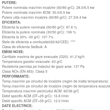
PUTERE:
Putere nominala max/min incalzire (60/80 grC): 28.0/6.5 kw
Putere nominala max/min ACM: 30.0/6.5 kw
Putere utila max/min incalzire (60/80 grC): 27.3/6.4 kw
EFICIENTA:
Eficienta la putere nominala (60/80 grC): 97.6 %
Eficienta la putere nominala (30/50 grC): 106 %
Eficienta la 30% -30 grC: 107.7%
Stele de eficienta a combustiei(92/42/CEE): ****
Clasa de eficienta Sedbuk: A
EMISII NOXE:
Cantitate maxima de gaze evacuate (G20): 41.2 kg/h
Temperatura gazelor evacuate: 63 grC
Rezistenta permisa pe traiectul de gaze arse: 137 Pa
Clasa NOx (EN 483): Clasa 5
PERFORMANTE:
Temp.max/min pe circuitul de incalzire (regim de inalta temperatura):
Temp.max/min pe circuitul de incalzire (regim de temperatura scazut
Temperatura max/min pecircuitul ACM: 60/36 grC
Debit specific ACM (DT=25 grC): 16.8 l/min
Debit specific ACM (DT=35 grC): 12.0 l/min
DATE ELECTRICE: