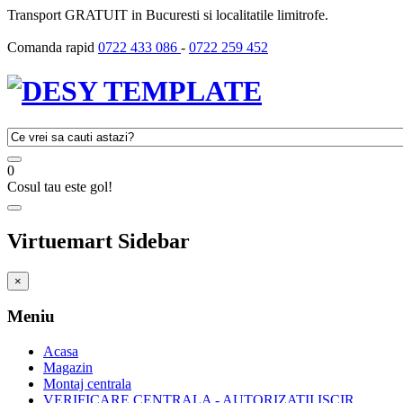
Transport GRATUIT in Bucuresti si localitatile limitrofe.
Comanda rapid
0722 433 086
-
0722 259 452
0
Cosul tau este gol!
Virtuemart Sidebar
×
Meniu
Acasa
Magazin
Montaj centrala
VERIFICARE CENTRALA - AUTORIZATII ISCIR