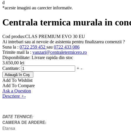
d
*aceste imagini au carecter informativ.
Centrala termica murala in
Cod produs:
CLAS PREMIUM EVO 30 EU
Ai intrebari sau ai nevoie de asistenta pentru finalizarea comenzii ?
Suna la :
0722 259 452
sau
0722 433 086
Trimite mail la :
vanzari@centraletermicero.ro
Disponibilitate
:
Livrare rapida din stoc
3.650,00 lei
Cantitate:
+
-
Adaugă în Coş
Add To Wishlist
Add To Compare
Ask a Question
Descriere
+
-
DATE TEHNICE:
CAMERA DE ARDERE:
Etansa