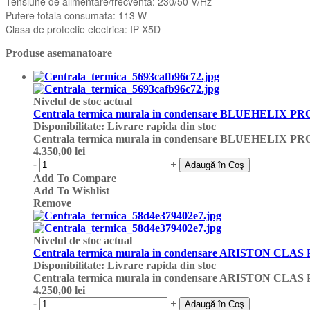
Tensiune de alimentare/frecventa: 230/50 V/Hz
Putere totala consumata: 113 W
Clasa de protectie electrica: IP X5D
Produse asemanatoare
Nivelul de stoc actual
Centrala termica murala in condensare BLUEHELIX PR
Disponibilitate
:
Livrare rapida din stoc
Centrala termica murala in condensare BLUEHELIX PR
4.350,00 lei
-
+
Adaugă în Coş
Add To Compare
Add To Wishlist
Remove
Nivelul de stoc actual
Centrala termica murala in condensare ARISTON CL
Disponibilitate
:
Livrare rapida din stoc
Centrala termica murala in condensare ARISTON CL
4.250,00 lei
-
+
Adaugă în Coş